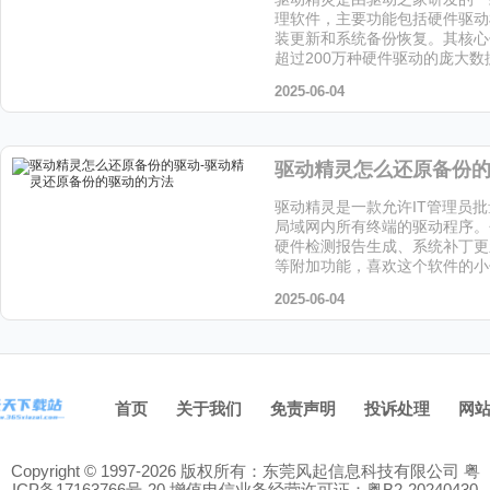
理软件，主要功能包括硬件驱动
装更新和系统备份恢复。其核心
超过200万种硬件驱动的庞大
个软件的小伙伴快来天天下载站
2025-06-04
驱动精灵是一款允许IT管理员
局域网内所有终端的驱动程序。
硬件检测报告生成、系统补丁更
等附加功能，喜欢这个软件的小
下载站下载吧！
2025-06-04
首页
关于我们
免责声明
投诉处理
网
Copyright © 1997-2026 版权所有：东莞风起信息科技有限公司
粤
ICP备17163766号-20
增值电信业务经营许可证：粤B2-20240430