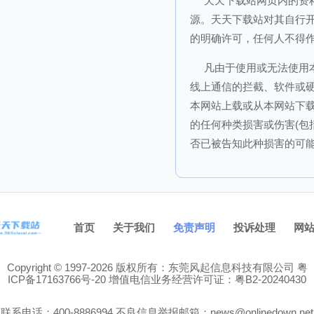
天天下载站网页内的资
源。天天下载站对其自行
的明确许可，任何人不得
凡由于使用或无法使用
线上通信的拦截、软件或硬
本网站上载或从本网站下
的任何种类损害或伤害(包
否已被告知此种损害的可
首页
关于我们
免责声明
投诉处理
网
Copyright © 1997-2026 版权所有：东莞风起信息科技有限公司
粤
ICP备17163766号-20
增值电信业务经营许可证：粤B2-20240430
联系电话：
400-8886994
不良信息举报邮箱：
news@onlinedown.net