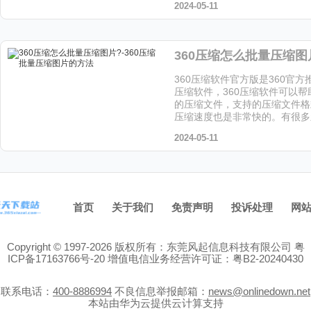
2024-05-11
关于如何使用360压缩软件添
的具体操作方法，感兴趣的话可
方法步骤。
360压缩软件官方版是360官
压缩软件，360压缩软件可以
的压缩文件，支持的压缩文件格
压缩速度也是非常快的。有很多
道360压缩怎么批量压缩图片
2024-05-11
一起来看看吧！
首页
关于我们
免责声明
投诉处理
网
Copyright © 1997-2026 版权所有：东莞风起信息科技有限公司
粤
ICP备17163766号-20
增值电信业务经营许可证：粤B2-20240430
联系电话：
400-8886994
不良信息举报邮箱：
news@onlinedown.net
本站由华为云提供云计算支持