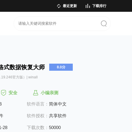
最近更新
下载排行
格式数据恢复大师
8.0分
.19.246官方版）| winall
安全
小编亲测
B
软件语言：
简体中文
件
软件授权：
共享软件
1-28
下载次数：
50000