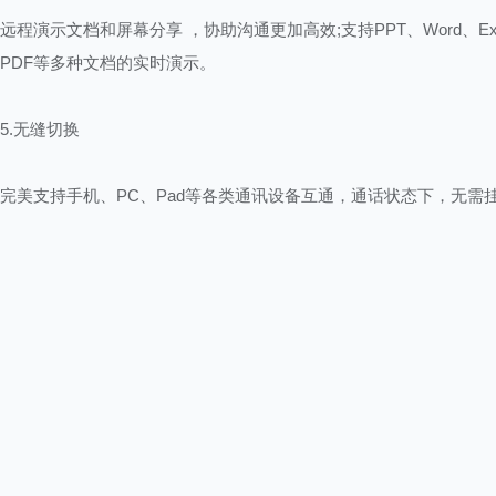
远程演示文档和屏幕分享 ，协助沟通更加高效;支持PPT、Word、Exc
PDF等多种文档的实时演示。
5.无缝切换
完美支持手机、PC、Pad等各类通讯设备互通，通话状态下，无需
可无缝切换通话设备。
腾讯QQ
6.趣味设置
视频道具和滤镜，尽情发挥想象力，让聊天欢乐又有趣。个性彩铃
电话彩铃，从此打破单一。