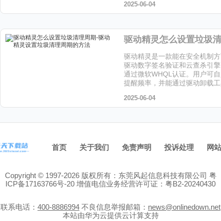
2025-06-04
驱动精灵是一款能在安全机制方
驱动数字签名验证和云查杀引擎
通过微软WHQL认证。用户可
提醒频率，并能通过驱动卸载工
留文件，喜欢这个软件的小伙伴
2025-06-04
站下载吧！
首页
关于我们
免责声明
投诉处理
网
Copyright © 1997-2026 版权所有：东莞风起信息科技有限公司
粤
ICP备17163766号-20
增值电信业务经营许可证：粤B2-20240430
联系电话：
400-8886994
不良信息举报邮箱：
news@onlinedown.net
本站由华为云提供云计算支持