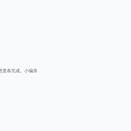
进度条完成。小编亲