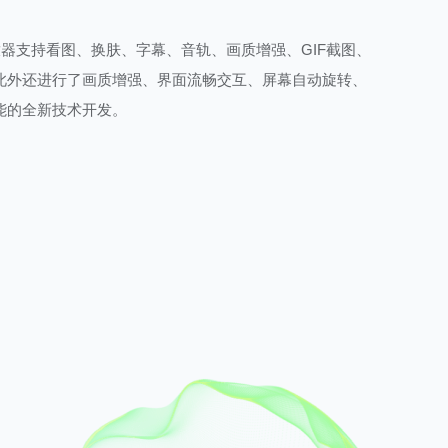
支持看图、换肤、字幕、音轨、画质增强、GIF截图、
此外还进行了画质增强、界面流畅交互、屏幕自动旋转、
能的全新技术开发。