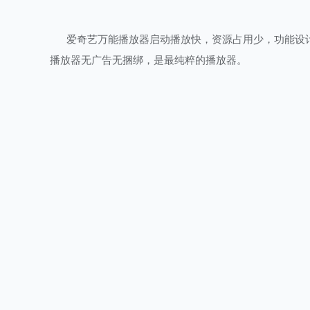
爱奇艺万能播放器启动播放快，资源占用少，功能设计
播放器无广告无捆绑，是最纯粹的播放器。