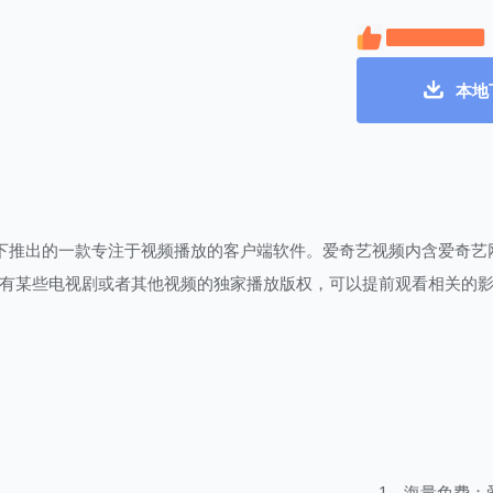
本地
推出的一款专注于视频播放的客户端软件。爱奇艺视频内含爱奇艺
有某些电视剧或者其他视频的独家播放版权，可以提前观看相关的影
1、海量免费：爱