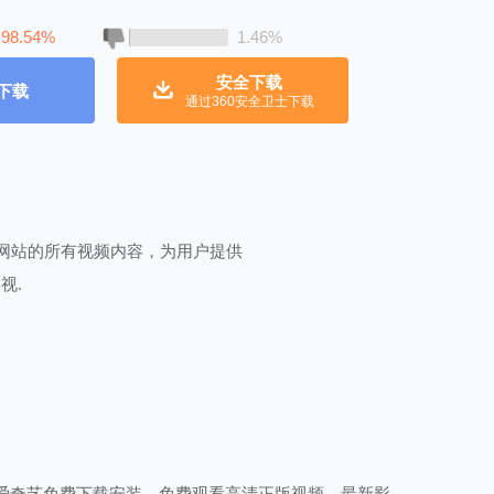
98.54%
1.46%
安全下载
下载
通过360安全卫士下载
网站的所有视频内容，为用户提供
视.
奇艺免费下载安装，免费观看高清正版视频，最新影