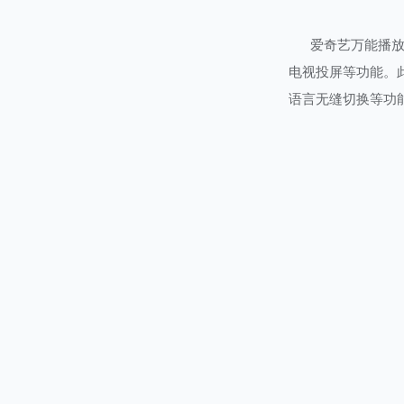
爱奇艺万能播放器
电视投屏等功能。
语言无缝切换等功