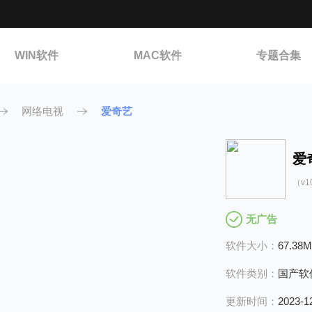
WIN软件
MAC软件
专题合集
网络电视
爱奇艺
爱
（v10
无广告
软件大小：
67.38
软件类别：
国产软
更新时间：
2023-1