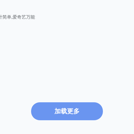
简单,爱奇艺万能
加载更多