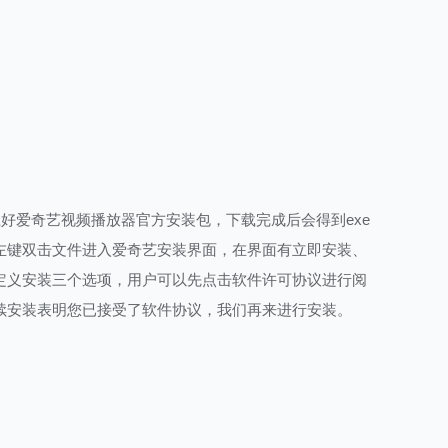
爱奇艺视频播放器官方安装包，下载完成后会得到exe
左键双击文件进入爱奇艺安装界面，在界面有立即安装、
定义安装三个选项，用户可以先点击软件许可协议进行阅
续安装表明您已接受了软件协议，我们再来进行安装。