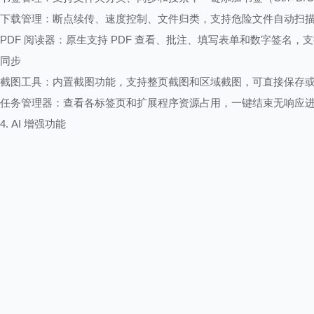
下载管理：断点续传、速度控制、文件归类，支持危险文件自动扫
PDF 阅读器：原生支持 PDF 查看、批注、填写表单和数字签名，
同步
截图工具：内置截图功能，支持整页截图和区域截图，可直接保存
任务管理器：查看各标签页和扩展程序资源占用，一键结束无响应
4. AI 增强功能
Gemini 侧边栏：随时调用 AI 助手，总结长文、解答疑问、分析视
AI Mode：在地址栏进行复杂多部分查询，获取上下文相关答案，
标签页
智能建议：基于浏览内容提供相关问题和链接，帮助用户深入探索
Skills 功能：保存常用 AI 提示词，在任意网页一键调用，支持跨设
Google Lens 集成：右键图片即可搜索相似内容、识别文字和物品
开新标签页