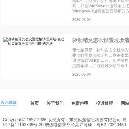
器软件，能够让你在电脑上玩经
戏，那么WinKawaks游戏画
WinKawaks游戏画面变清晰
让小编给大家解答下吧!
2025-06-04
驱动精灵是一款能在安全机制方
驱动数字签名验证和云查杀引擎
通过微软WHQL认证。用户可
提醒频率，并能通过驱动卸载工
留文件，喜欢这个软件的小伙伴
2025-06-04
站下载吧！
首页
关于我们
免责声明
投诉处理
网
Copyright © 1997-2026 版权所有：东莞风起信息科技有限公司
粤
ICP备17163766号-20
增值电信业务经营许可证：粤B2-20240430