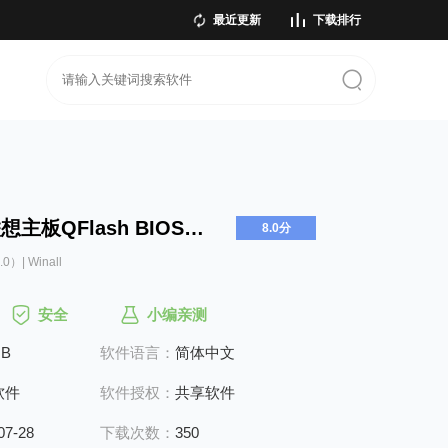
最近更新
下载排行
联想主板QFlash BIOS更新工具
8.0分
0）| Winall
安全
小编亲测
MB
软件语言：
简体中文
软件
软件授权：
共享软件
07-28
下载次数：
350