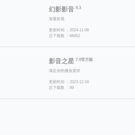
9.3
幻影影音
海量影视
更新时间 ：2024-11-08
总下载数 ：68452
7.0官方版
影音之星
满足你的播放需求
更新时间 ：2023-12-18
总下载数 ：99