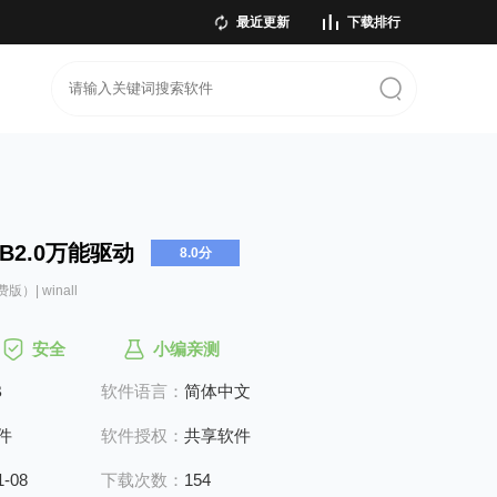
最近更新
下载排行
SB2.0万能驱动
8.0分
版）| winall
安全
小编亲测
B
软件语言：
简体中文
件
软件授权：
共享软件
1-08
下载次数：
154