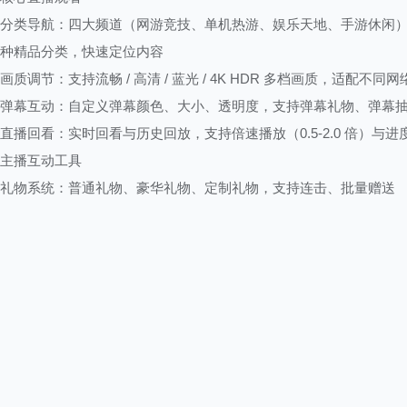
分类导航：四大频道（网游竞技、单机热游、娱乐天地、手游休闲）
种精品分类，快速定位内容
画质调节：支持流畅 / 高清 / 蓝光 / 4K HDR 多档画质，适配不同
弹幕互动：自定义弹幕颜色、大小、透明度，支持弹幕礼物、弹幕
直播回看：实时回看与历史回放，支持倍速播放（0.5-2.0 倍）与进
主播互动工具
礼物系统：普通礼物、豪华礼物、定制礼物，支持连击、批量赠送
粉丝团：加入粉丝团获取专属徽章、发言颜色、弹幕特权，提升互
竞猜功能：围绕赛事 / 直播内容发起竞猜，赢取虎牙币与专属奖励
连麦互动：观众与主播连麦、主播间 PK 连麦，支持视频与语音两