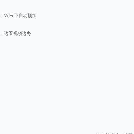
iFi 下自动预加
，边看视频边办