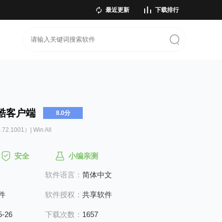
最近更新
下载排行
酷客户端
8.0分
.72.1001）| Win All
安全
小编亲测
软件语言：
简体中文
件
软件授权：
共享软件
5-26
下载次数：
1657