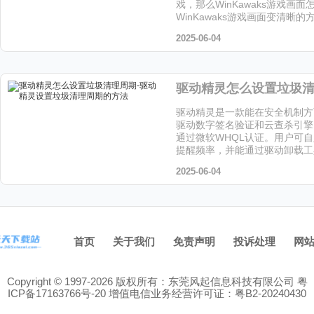
戏，那么WinKawaks游戏画
WinKawaks游戏画面变清晰
让小编给大家解答下吧!
2025-06-04
驱动精灵是一款能在安全机制方
驱动数字签名验证和云查杀引擎
通过微软WHQL认证。用户可
提醒频率，并能通过驱动卸载工
留文件，喜欢这个软件的小伙伴
2025-06-04
站下载吧！
首页
关于我们
免责声明
投诉处理
网
Copyright © 1997-2026 版权所有：东莞风起信息科技有限公司
粤
ICP备17163766号-20
增值电信业务经营许可证：粤B2-20240430