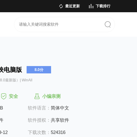
最近更新
下载排行
映电脑版
8.0分
.8.0最新版）| WinAll
安全
小编亲测
MB
软件语言：
简体中文
件
软件授权：
共享软件
9-12
下载次数：
524316