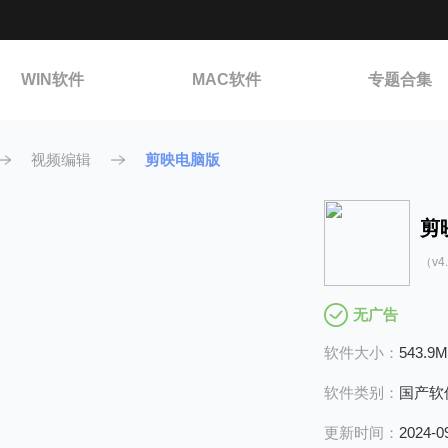
WIN软件
MAC软件
专题合集
视频编辑
剪映电脑版
剪
（v4
无广告
软件大小：
543.9
软件类别：
国产软
更新时间：
2024-0