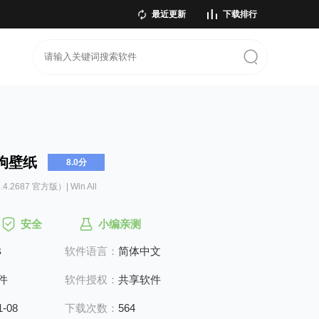
最近更新
下载排行
狗壁纸
8.0分
.4.2687 官方版）| Win All
安全
小编亲测
B
软件语言：
简体中文
件
软件授权：
共享软件
1-08
下载次数：
564