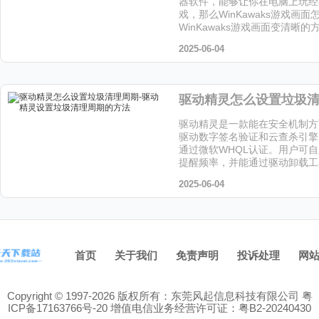
器软件，能够让你在电脑上玩经
戏，那么WinKawaks游戏画
WinKawaks游戏画面变清晰
让小编给大家解答下吧!
2025-06-04
驱动精灵是一款能在安全机制方
驱动数字签名验证和云查杀引擎
通过微软WHQL认证。用户可
提醒频率，并能通过驱动卸载工
留文件，喜欢这个软件的小伙伴
2025-06-04
站下载吧！
首页
关于我们
免责声明
投诉处理
网
Copyright © 1997-2026 版权所有：东莞风起信息科技有限公司
粤
ICP备17163766号-20
增值电信业务经营许可证：粤B2-20240430