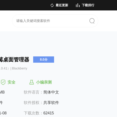
最近更新
下载排行
莓桌面管理器
8.0分
.0.41）| Blackberry
安全
小编亲测
9MB
软件语言：
简体中文
件
软件授权：
共享软件
1-08
下载次数：
62415