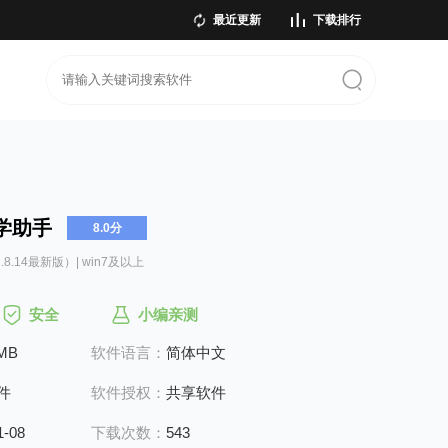
最近更新
下载排行
学助手
8.0分
1.8.14最新版）| win7及以上
安全
小编亲测
6MB
软件语言：
简体中文
件
软件授权：
共享软件
1-08
下载次数：
543