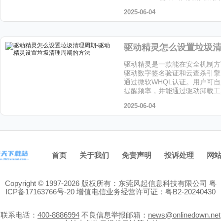
让小编给大家解答下吧!
2025-06-04
驱动精灵是一款能在安全机制方
驱动数字签名验证和云查杀引擎
通过微软WHQL认证。用户可
提醒频率，并能通过驱动卸载工
留文件，喜欢这个软件的小伙伴
2025-06-04
站下载吧！
首页
关于我们
免责声明
投诉处理
网
Copyright © 1997-2026 版权所有：东莞风起信息科技有限公司
粤
ICP备17163766号-20
增值电信业务经营许可证：粤B2-20240430
联系电话：
400-8886994
不良信息举报邮箱：
news@onlinedown.net