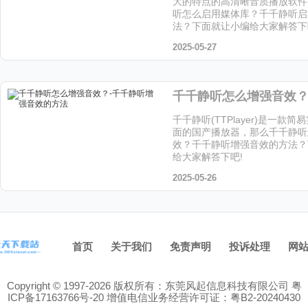
大的特点的高清晰音质播放软件
听怎么启用媒体库？千千静听启
法？下面就让小编给大家解答下
2025-05-27
千千静听(TTPlayer)是一款
面的国产播放器，那么千千静听
效？千千静听增强音效的方法？
给大家解答下吧!
2025-05-26
首页
关于我们
免责声明
投诉处理
网
Copyright © 1997-2026 版权所有：东莞风起信息科技有限公司
粤
ICP备17163766号-20
增值电信业务经营许可证：粤B2-20240430