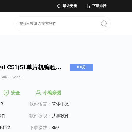
最近更新
下载排行
Keil C51(51单片机编程软件)
8.0分
60a）| Winall
安全
小编亲测
MB
软件语言：
简体中文
软件
软件授权：
共享软件
10-22
下载次数：
350