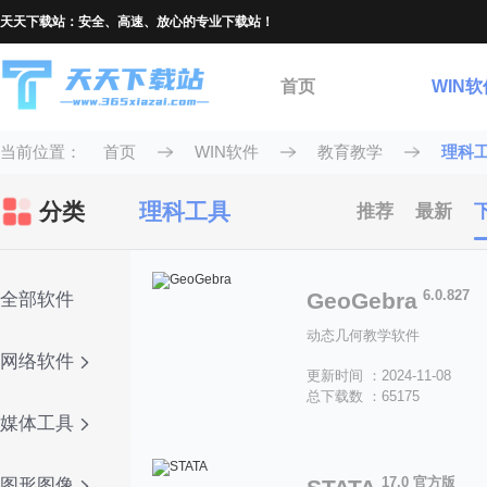
天天下载站：安全、高速、放心的专业下载站！
首页
WIN软
当前位置：
首页
WIN软件
教育教学
理科
分类
理科工具
推荐
最新
6.0.827
GeoGebra
全部软件
动态几何教学软件
网络软件
更新时间 ：2024-11-08
总下载数 ：65175
媒体工具
17.0 官方版
图形图像